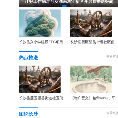
湖南2022年高考录取分数控制线：历史类本科451分物理类本科414分
让好工作触屏可及湖南湘江新区开启直播送好岗
长沙岳兴小学建设EPC项目首栋主体封顶，2023年秋季招生开学
长沙岳麓区望岳街道社区便民免费核酸采
查看更
热点推送
长沙岳麓区望岳街道社区便民免费核酸采样点
《增广贤文》精华40句，平平
查看更
图说长沙