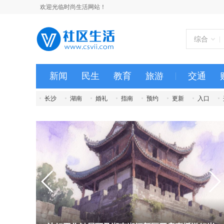
欢迎光临时尚生活网站！
综合
新闻
民生
教育
旅游
交通
长沙
湖南
婚礼
指南
预约
更新
入口
2021
汇总
旅游
直播
宁乡
一个
中考