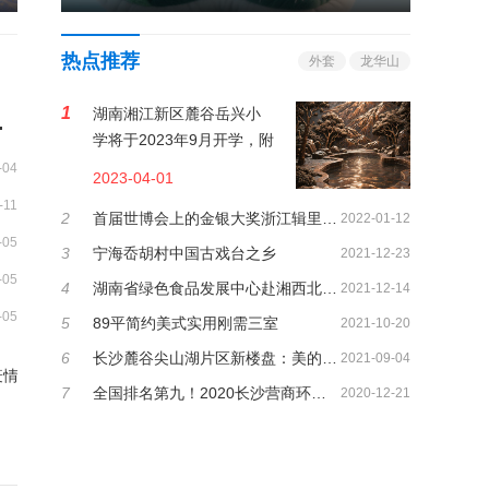
热点推荐
外套
龙华山
1
湖南湘江新区麓谷岳兴小
专题课观看指南
学将于2023年9月开学，附
麓谷岳兴小学简介
-04
2023-04-01
-11
2
首届世博会上的金银大奖浙江辑里湖丝
2022-01-12
-05
3
宁海岙胡村中国古戏台之乡
2021-12-23
-05
4
湖南省绿色食品发展中心赴湘西北调研绿色生资工作
2021-12-14
-05
5
89平简约美式实用刚需三室
2021-10-20
6
长沙麓谷尖山湖片区新楼盘：美的麓府介绍及业主群
2021-09-04
疫情
7
全国排名第九！2020长沙营商环境再创佳绩
2020-12-21