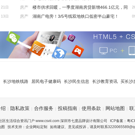
房产
|
楼市供求回暖，一季度湖南房贷新增466.1亿元，同
21日
2
比也涨了！
房产
|
湖南广电旁！3/5号线双地铁口低密半山豪宅！
13日
0
长沙地铁线路
居民电子健康码
长沙民生信息
长沙教育资讯
买长沙
介绍
隐私政策
合作服务
投稿指南
使用条款
网站地图
联
|
|
|
|
|
|
 社区生活综合资讯门户
www.csvii.com 深圳市七度品牌设计有限公司 ICP备案：
粤IC
地图
技术支持：
企业网站定制
如有建议、意见或投诉，请及时联系3220065589@qq