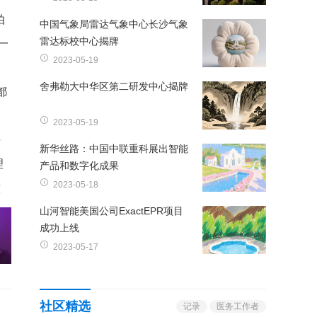
湖南2022年高考录取分数控制线：历史类本科451分物理类本科414分
让好工作触屏
拍
中国气象局雷达气象中心长沙气象
雷达标校中心揭牌
一
2023-05-19
舍弗勒大中华区第二研发中心揭牌
都
2023-05-19
铁
新华丝路：中国中联重科展出智能
理
产品和数字化成果
2023-05-18
意
山河智能美国公司ExactEPR项目
成功上线
2023-05-17
社区精选
记录
医务工作者