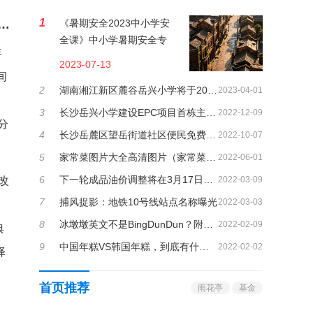
1
023中小学安全课》中小学暑期安全专题课观看指南
《暑期安全2023中小学安
全课》中小学暑期安全专
年
题课观看指南
2023-07-13
间
2
湖南湘江新区麓谷岳兴小学将于2023年9月开学，附麓谷岳兴小学简介
2023-04-01
3
长沙岳兴小学建设EPC项目首栋主体封顶，2023年秋季招生开学
2022-12-09
分
4
长沙岳麓区望岳街道社区便民免费核酸采样点
2022-10-07
5
家常菜图片大全高清图片（家常菜图片大全大图）
2022-06-01
6
下一轮成品油价调整将在3月17日，92号汽油或将进入9元时代
改
2022-03-09
7
捕风捉影：地铁10号线站点名称曝光
2022-03-03
8
冰墩墩英文不是BingDunDun？附200+现货冰墩墩线上线下购买方法！
2022-02-09
典
9
中国年糕VS韩国年糕，到底有什么不同？
2022-02-02
择
首页推荐
雨花亭
基金