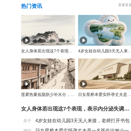
查看更
热门资讯
女人身体若出现这7个表现，表示内分泌失调了，需注意调理
4岁女娃在幼儿园3天无人来接，老师打开书包后，所有人都红
莲雾热量低脂肪少补水分，想要减肥美容的你不能错过
日女星桥本爱实怀孕丈夫是一名医生比她小
女人身体若出现这7个表现，表示内分泌失调了，需注意调理
4岁女娃在幼儿园3天无人来接，老师打开书包
亲子
|
后，所有人都红了眼......
日女星桥本爱实怀孕丈夫是一名医生比她小一
潮流
|