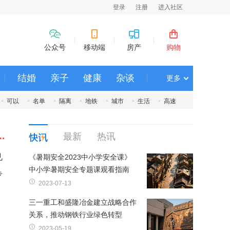
登录
注册
进入社区
公众号
移动端
房产
购物
结婚
亲子
健康
杂谈
更多
可以
名单
隔离
地铁
城市
生活
高速
区赓续廉洁文化宣传教育周开幕
最新
热讯
见
《暑期安全2023中小学安全课》
中小学暑期安全专题课观看指南
专
2023-07-13
三一重工和盛隆冶金建立战略合作
关系，推动钢铁行业绿色转型
2023-05-19