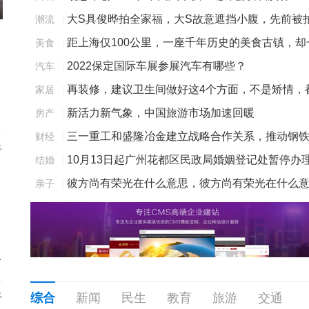
长沙夜市营业时间汇总
大S具俊晔拍全家福，大S故意遮挡小腹，先前被
潮流
|
肚子凸起疑怀孕
距上海仅100公里，一座千年历史的美食古镇，却
美食
|
直被游人忽视
2022保定国际车展参展汽车有哪些？
汽车
|
再装修，建议卫生间做好这4个方面，不是矫情，
家居
|
样点
是经验教训
新活力新气象，中国旅游市场加速回暖
房产
|
三一重工和盛隆冶金建立战略合作关系，推动钢
财经
|
多
行业绿色转型
10月13日起广州花都区民政局婚姻登记处暂停办
结婚
|
婚姻登记
彼方尚有荣光在什么意思，彼方尚有荣光在什么
亲子
|
思英文
淡淡才是真
多
综合
新闻
民生
教育
旅游
交通