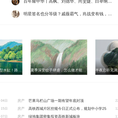
百年耀中华丨高枫、刘德华、尚雯婕、白举纲同唱《大中国》
5
明星签名也分等级？戚薇霸气，肖战变有钱，而她却被吐槽字迹太丑
1
韩国街头惊现20米巨型水缸！路人看呆：这到底是真的假的？！
夏季深受蚊子肆虐，怎么做才能有效防蚊？
房产
|
芒果马栏山广场一期有望年底封顶
04日
2
房产
|
高铁西城片区控规今日正式公布，规划中小学25
15日
1
所，人口规模27万。
房产
|
绿地集团密集投资高铁新城板块
07日
1