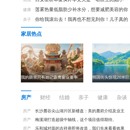
岁
莲雾热量低脂肪少补水分，想要减肥美容的你
健康
|
不能错过
你给我滚出去！我再也不想见到你！儿子真的
亲子
|
滚了，我却对老天跪下了
家居热点
我的眼里只有她记森鹰窗业董事长边书平
房产
财经
结婚
亲子
健康
杂谈
房产
|
长沙麓谷尖山湖片区新楼盘：美的麓府介绍及业主
群
房产
|
梅溪湖打造超级中轴线，这个项目值得期待。
房产
|
乐和城对面的吉祥巷即将改造，我们先来看看效果