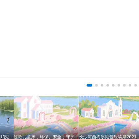
喜讯！张海华之作「苏州金鸡湖畔别墅」荣获美国Muse金奖
2020长沙记忆·当代物证十大物证
这款儿童床，环保、安全，守护孩子的睡眠与健康！
长沙河西梅溪湖音乐喷泉2