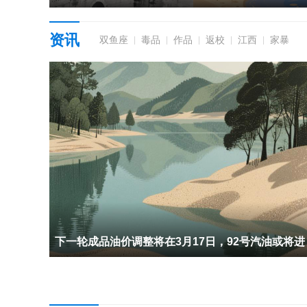
资讯
双鱼座
毒品
作品
返校
江西
家暴
|
|
|
|
|
下一轮成品油价调整将在3月17日，92号汽油或将进
入9元时代