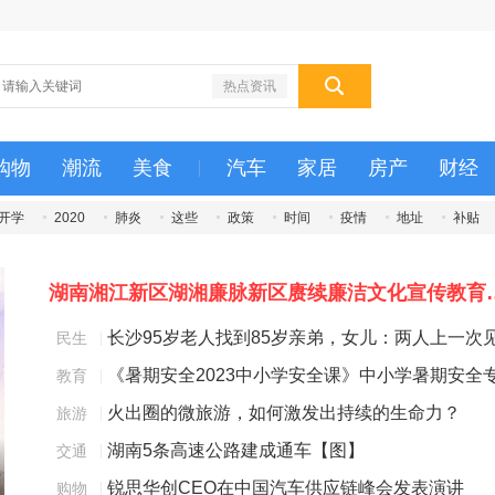
热点资讯
购物
潮流
美食
汽车
家居
房产
财经
开学
2020
肺炎
这些
政策
时间
疫情
地址
补贴
湖南湘江新区湖湘廉脉新
长沙95岁老人找到85岁亲弟，女儿：两人上一次
民生
|
面是16年前
《暑期安全2023中小学安全课》中小学暑期安全
教育
|
题课观看指南
火出圈的微旅游，如何激发出持续的生命力？
旅游
|
湖南5条高速公路建成通车【图】
交通
|
锐思华创CEO在中国汽车供应链峰会发表演讲
购物
|