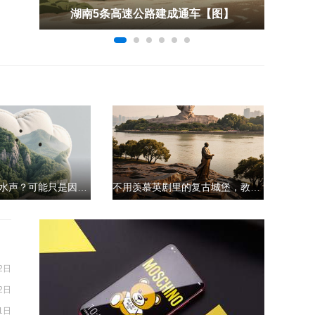
湖南省交通运输厅举办2022年度水上安全和船舶港口污染防治培训班【图】
湖南5条高速公路建成通车【图】
罗恒
95
75
半夜总听见滴水声？可能只是因为你家花洒太糟糕
不用羡慕英剧里的复古城堡，教你3招装出一个唐顿庄园
2日
2日
1日