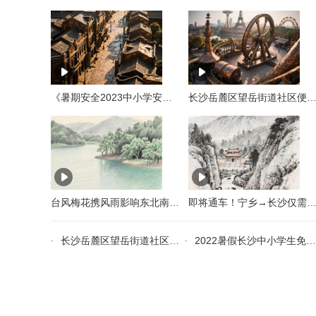
《暑期安全2023中小学安全课》中小学暑期安全专题课观看指南
长沙岳麓区望岳街道社区便民免费核酸采
台风梅花携风雨影响东北南方多地高温再度来袭
即将通车！宁乡→长沙仅需10分钟，还有这些交通新
长沙岳麓区望岳街道社区便民免费核酸采样点
2022暑假长沙中小学生免费体育培训预约入口+时间+规则