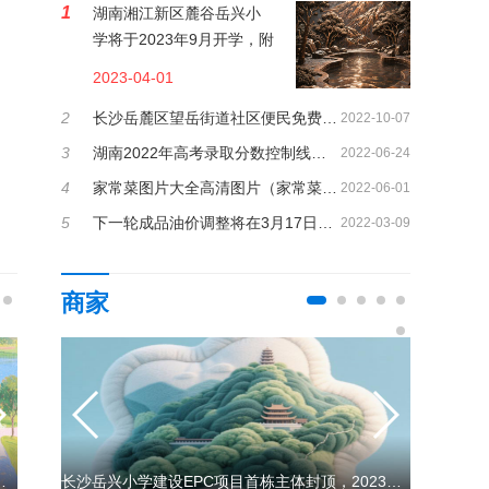
1
湖南湘江新区麓谷岳兴小
学将于2023年9月开学，附
麓谷岳兴小学简介
2023-04-01
2
长沙岳麓区望岳街道社区便民免费核酸采样点
2022-10-07
3
湖南2022年高考录取分数控制线：历史类本科451分物理类本科414分
2022-06-24
4
家常菜图片大全高清图片（家常菜图片大全大图）
2022-06-01
5
下一轮成品油价调整将在3月17日，92号汽油或将进入9元时代
2022-03-09
商家
公布
021最新开放时间
长沙交警6月23日起推出首批出租车如厕专用临时停车位
湖南著名的名人故居盘点大全
长沙岳兴小学建设EPC项目首栋主体封顶，2023年秋季招生开学
长沙岳