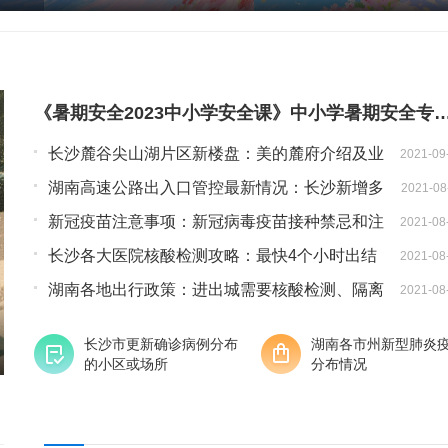
《暑期安全2023中小学安全课》中小学暑期安全
长沙麓谷尖山湖片区新楼盘：美的麓府介绍及业
2021-09
主群
湖南高速公路出入口管控最新情况：长沙新增多
2021-08
个管控点
新冠疫苗注意事项：新冠病毒疫苗接种禁忌和注
2021-08
意事项指引
长沙各大医院核酸检测攻略：最快4个小时出结
2021-08
果
湖南各地出行政策：进出城需要核酸检测、隔离
2021-08
吗？
长沙市更新确诊病例分布
湖南各市州新型肺炎
的小区或场所
分布情况