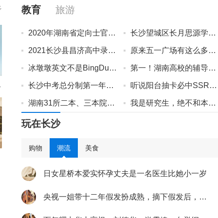
教育
旅游
多
2020年湖南省定向士官培养报考流程（附招生计划）
长沙望城区长月思源学校地址+办学规模+学区范围
2021长沙县昌济高中录取分数线（纯文化生+特长生）
原来五一广场有这么多宝藏店铺？
冰墩墩英文不是BingDunDun？附200+现货冰墩墩线上线下购买方法！
第一！湖南高校的辅导员太牛了！
了眼......
长沙中考总分制第一年，崽崽排名多少才能上名高？
听说阳台抽卡必中SSR，是真的吗？
湖南31所二本、三本院校（含分校区）位置分布
我是研究生，绝不和本科男生谈恋爱。
玩在长沙
购物
潮流
美食
一岁
日女星桥本爱实怀孕丈夫是一名医生比她小一岁
2
央视一姐带十二年假发扮成熟，摘下假发后，粉丝表示恋爱了
8