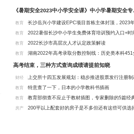
《暑期安全2
长沙岳兴小学建设EPC项目首栋主体封顶，2023
教育
|
秋季招生开学
2022暑假长沙中小学生免费体育培训预约入口+时
教育
|
样点
+规则
2022长沙市高层次人才认定政策解读
教育
|
湖南2022年高考录取分数控制线：历史类本科451
教育
|
物理类本科414分
高考结束，三种方式查询成绩请提前知晓
上交所十四五发展规划：稳步推进股票发行注册制
财经
|
规划
革
特意查了一下，日本的小学教科书插画
教育
|
教育部彻查不应止于教材插图，专家删除的5篇经
教育
|
课文，也应重视
200平以上配套好的房子是不多但还有这些可供选
房产
|